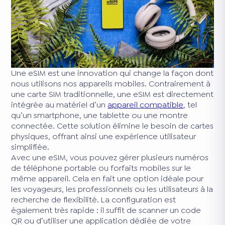
Une eSIM est une innovation qui change la façon dont
nous utilisons nos appareils mobiles. Contrairement à
une carte SIM traditionnelle, une eSIM est directement
intégrée au matériel d’un
appareil compatible
, tel
qu’un smartphone, une tablette ou une montre
connectée. Cette solution élimine le besoin de cartes
physiques, offrant ainsi une expérience utilisateur
simplifiée.
Avec une eSIM, vous pouvez gérer plusieurs numéros
de téléphone portable ou forfaits mobiles sur le
même appareil. Cela en fait une option idéale pour
les voyageurs, les professionnels ou les utilisateurs à la
recherche de flexibilité. La configuration est
également très rapide : il suffit de scanner un code
QR ou d’utiliser une application dédiée de votre