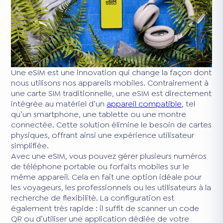
Une eSIM est une innovation qui change la façon dont
nous utilisons nos appareils mobiles. Contrairement à
une carte SIM traditionnelle, une eSIM est directement
intégrée au matériel d’un
appareil compatible
, tel
qu’un smartphone, une tablette ou une montre
connectée. Cette solution élimine le besoin de cartes
physiques, offrant ainsi une expérience utilisateur
simplifiée.
Avec une eSIM, vous pouvez gérer plusieurs numéros
de téléphone portable ou forfaits mobiles sur le
même appareil. Cela en fait une option idéale pour
les voyageurs, les professionnels ou les utilisateurs à la
recherche de flexibilité. La configuration est
également très rapide : il suffit de scanner un code
QR ou d’utiliser une application dédiée de votre