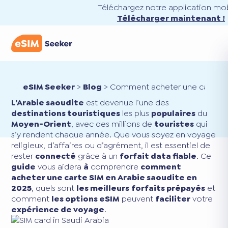
Téléchargez notre application mob
Télécharger maintenant !
eSIM Seeker
>
Blog
>
Comment acheter une carte SIM
L’Arabie saoudite
est devenue l’une des
destinations touristiques
les plus
populaires
du
Moyen-Orient
, avec des millions de
touristes
qui
s’y rendent chaque année. Que vous soyez en voyage
religieux, d’affaires ou d’agrément, il est essentiel de
rester
connecté
grâce à un
forfait data fiable
. Ce
guide
vous aidera
à
comprendre
comment
acheter une carte SIM en Arabie saoudite en
2025
, quels sont
les meilleurs
forfaits prépayés
et
comment
les options eSIM
peuvent
faciliter
votre
expérience de voyage
.