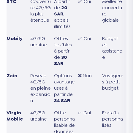
STC
Couvertu
À partir
✅ Oui
Meilleure
re 4G/5G
de
20
couvertu
la plus
SAR
,
re
étendue
appels
globale
illimités
Mobily
4G/5G
Offres
✅ Oui
Budget
urbaine
flexibles
et
à partir
assistanc
de
30
e
SAR
Zain
Réseau
Options
❌ Non
Voyageur
4G/5G
avantage
s à petit
en pleine
uses à
budget
expansio
partir de
n
34 SAR
Virgin
4G/5G
Offre
✅ Oui
Forfaits
Mobile
urbaine
personna
personna
lisable de
lisés
données